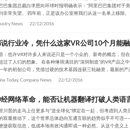
巴巴集团总裁白求恩向环球时报明确表示：“阿里巴巴集团对于美
到非常失望。 四年前，正是该办公室将我们从这一名单上移除。
dustry News
22/12/2016
都说行业冷，凭什么这家VR公司10个月能融
语：也许VR对许多人来说还只是一个小众的、新奇的概念，但
超过了人们的想象。 在各种琳琅满目的“深圳制造”的VR产品之中
一年的初创公司，凭借过硬的技术基因连获三轮融资，最新的产品
ina Today
,
Company News
22/12/2016
神经网络革命，能否让机器翻译打破人类语
管川普的走马上任更多与“逆全球化”绑定在一起，但考虑到人类
的双重推动下，这个世界总体趋向互通互联的趋势似乎不可违—
便捷获取信息，低成本地有效沟通即成一种必然。从这个意义上