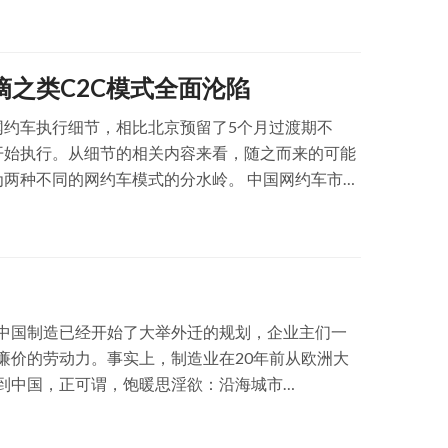
滴之类C2C模式全面沦陷
网约车执行细节，相比北京预留了5个月过渡期不
开始执行。从细节的相关内容来看，随之而来的可能
两种不同的网约车模式的分水岭。 中国网约车市场
er、滴滴出行为代表的C2C模式，一类是以神州专
中国制造已经开始了大举外迁的规划，企业主们一
廉价的劳动力。事实上，制造业在20年前从欧洲大
到中国，正可谓，饱暖思淫欲：沿海城市…