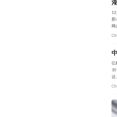
1
那
网
Ch
亿
3
达
Ch