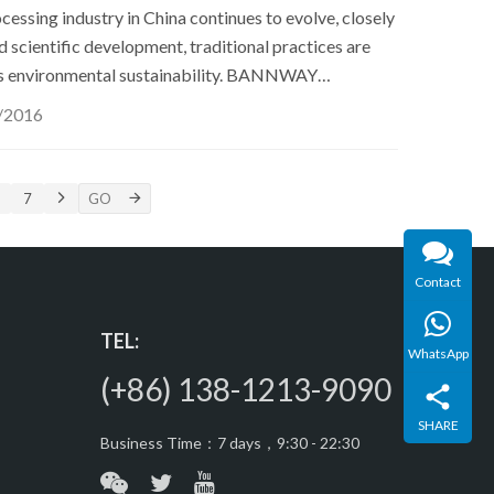
essing industry in China continues to evolve, closely
 scientific development, traditional practices are
ds environmental sustainability. BANNWAY
d expertise, comprehensive processing capabilities,
/2016
s well-positioned to continue its growth and
ustrial landscape.
7
Contact
TEL:
WhatsApp
(+86) 138-1213-9090
SHARE
Business Time：7 days，9:30 - 22:30