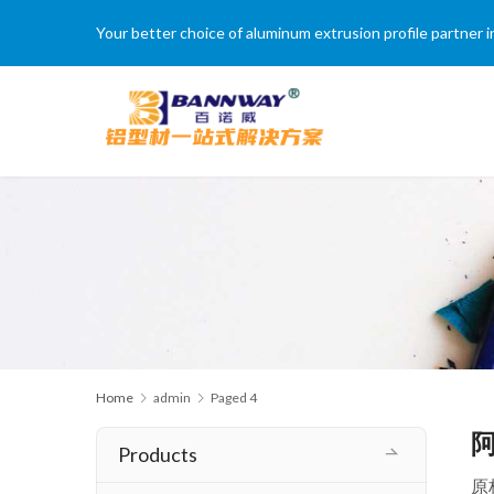
Your better choice of aluminum extrusion profile partne
Home
admin
Paged 4
Products
原