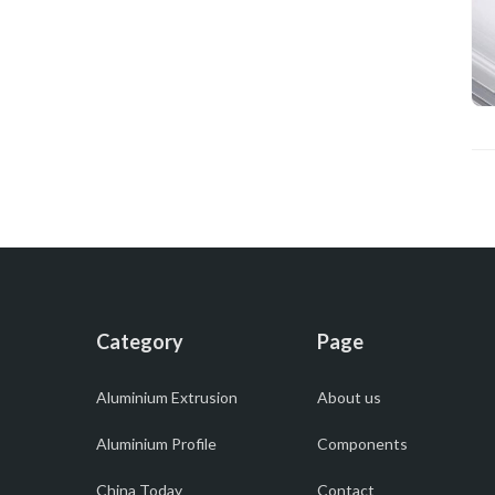
Category
Page
Aluminium Extrusion
About us
Aluminium Profile
Components
China Today
Contact