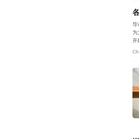
导
为
开
Ch