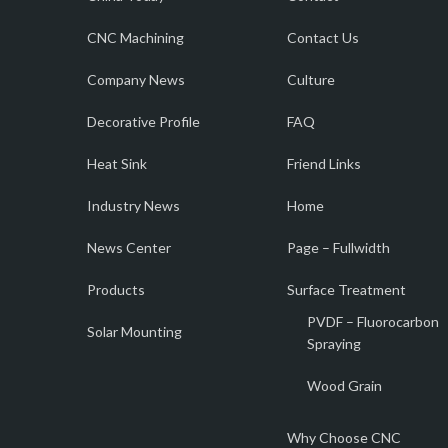
CNC Machining
Contact Us
Company News
Culture
Decorative Profile
FAQ
Heat Sink
Friend Links
Industry News
Home
News Center
Page – Fullwidth
Products
Surface Treatment
PVDF – Fluorocarbon
Solar Mounting
Spraying
Wood Grain
Why Choose CNC