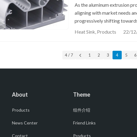
Product
As the aluminum extrusion proc
aligning with market needs and
progressively shifting towar
PRECISION with its establishe
Heat Sink
,
Products
22/12
and customer-focused ethos, i
contribute to this evolving ind
4 / 7
1
2
3
4
5
6
About
Theme
Products
组件介绍
News Center
Friend Links
Contact
Products